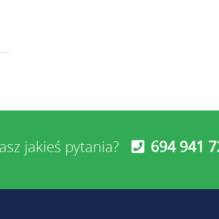
sz jakieś pytania?
694 941 7