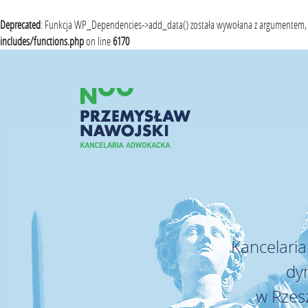
Deprecated
: Funkcja WP_Dependencies->add_data() została wywołana z argumentem, k
includes/functions.php
on line
6170
Skip
to
content
Kancelari
dyn
w Rzes