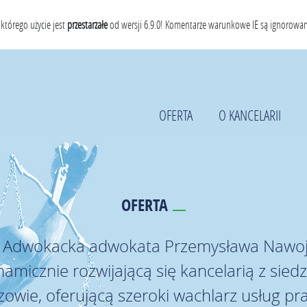
tórego użycie jest
przestarzałe
od wersji 6.9.0! Komentarze warunkowe IE są ignorowane
OFERTA
O KANCELARII
OFERTA
a Adwokacka adwokata Przemysława Nawojs
amicznie rozwijającą się kancelarią z sied
zowie, oferującą szeroki wachlarz usług pr