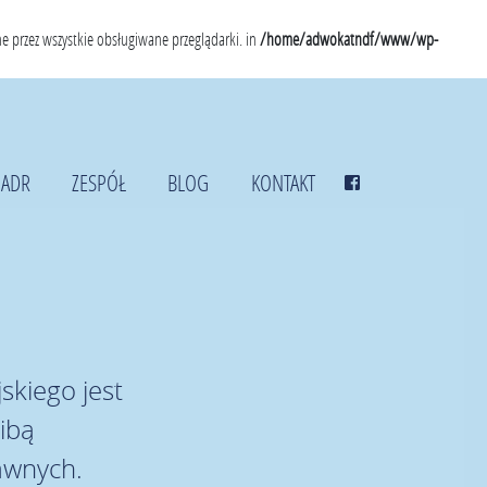
 przez wszystkie obsługiwane przeglądarki. in
/home/adwokatndf/www/wp-
ADR
ZESPÓŁ
BLOG
KONTAKT
kiego jest
zibą
awnych.